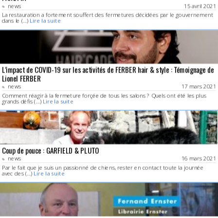
news
15 avril 2021
La restauration a fortement souffert des fermetures décidées par le gouvernement
dans le (…)
Lire la suite
L’impact de COVID-19 sur les activités de FERBER hair & style : Témoignage de
Lionel FERBER
news
17 mars 2021
Comment réagir à la fermeture forçée de tous les salons ? Quels ont été les plus
grands défis (…)
Lire la suite
Coup de pouce : GARFIELD & PLUTO
news
16 mars 2021
Par le fait que je suis un passionné de chiens, rester en contact toute la journée
avec des (…)
Lire la suite