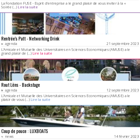
La Fondation FUSE - Esprit d'entreprise a le grand plaisir de vous inviter à la «
Soirée (…)
Lire la suite
Rentrée’s Patt - Networking Drink
agenda
21 septembre 2023
L’Amicale et Mutuelle des Universitaires en Sciences Economiques (AMUSE) a le
grand plaisir de (…)
Lire la suite
Rout Lëns - Backstage
agenda
12 septembre 2023
L’Amicale et Mutuelle des Universitaires en Sciences Economiques (AMUSE) a le
plaisir de vous (…)
Lire la suite
Coup de pouce : LUXBOATS
news
14 février 2023