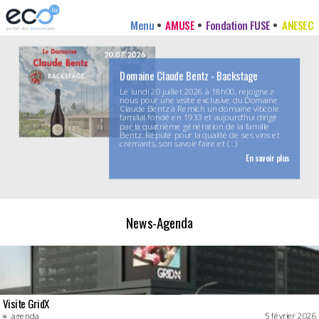
Menu
AMUSE
Fondation FUSE
ANESEC
Domaine Claude Bentz - Backstage
Le lundi 20 juillet 2026 à 18h00, rejoignez-
nous pour une visite exclusive du Domaine
Claude Bentz à Remich un domaine viticole
familial fondé en 1933 et aujourd’hui dirigé
par la quatrième génération de la famille
Bentz. Réputé pour la qualité de ses vins et
crémants, son savoir-faire et (…)
En savoir plus
News-Agenda
Visite GridX
agenda
5 février 2026