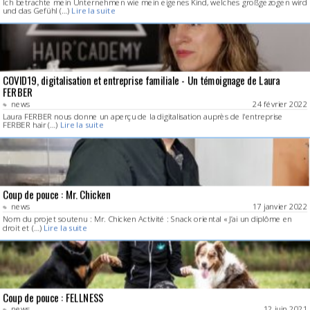
Ich betrachte mein Unternehmen wie mein eigenes Kind, welches großgezogen wird
und das Gefühl (…)
Lire la suite
COVID19, digitalisation et entreprise familiale - Un témoignage de Laura
FERBER
news
24 février 2022
Laura FERBER nous donne un aperçu de la digitalisation auprès de l'entreprise
FERBER hair (…)
Lire la suite
Coup de pouce : Mr. Chicken
news
17 janvier 2022
Nom du projet soutenu : Mr. Chicken Activité : Snack oriental « J’ai un diplôme en
droit et (…)
Lire la suite
Coup de pouce : FELLNESS
news
12 juin 2021