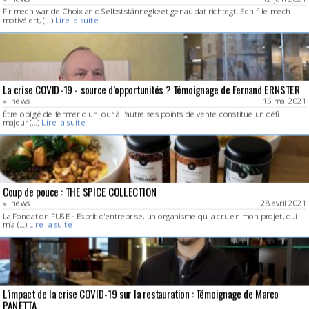
Fir mech war de Choix an d'Selbststännegkeet genau dat richtegt. Ech fille mech
motivéiert, (…)
Lire la suite
La crise COVID-19 - source d’opportunités ? Témoignage de Fernand ERNSTER
news
15 mai 2021
Être obligé de fermer d'un jour à l'autre ses points de vente constitue un défi
majeur (…)
Lire la suite
Coup de pouce : THE SPICE COLLECTION
news
28 avril 2021
La Fondation FUSE - Esprit d'entreprise, un organisme qui a cru en mon projet, qui
m’a (…)
Lire la suite
L’impact de la crise COVID-19 sur la restauration : Témoignage de Marco
PANETTA