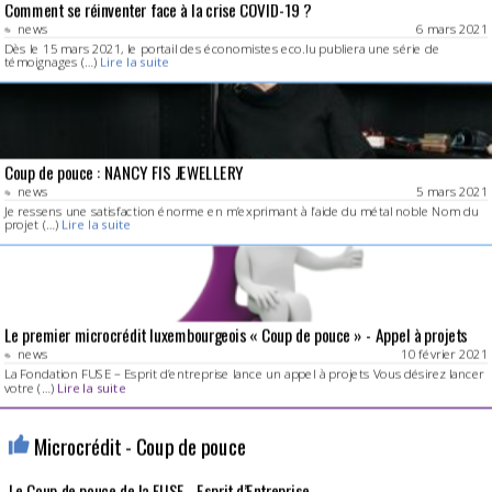
Comment se réinventer face à la crise COVID-19 ?
news
6 mars 2021
Dès le 15 mars 2021, le portail des économistes eco.lu publiera une série de
témoignages (…)
Lire la suite
Coup de pouce : NANCY FIS JEWELLERY
news
5 mars 2021
Je ressens une satisfaction énorme en m’exprimant à l’aide du métal noble Nom du
projet (…)
Lire la suite
Le premier microcrédit luxembourgeois « Coup de pouce » - Appel à projets
news
10 février 2021
La Fondation FUSE – Esprit d’entreprise lance un appel à projets Vous désirez lancer
votre (…)
Lire la suite
Microcrédit - Coup de pouce
Le Coup de pouce de la FUSE - Esprit d’Entreprise